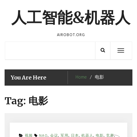
Skip
to
人工智能&机器人
content
AIROBOT.ORG
Toggle
navigation
Home
电影
You Are Here
Tag:
电影
视频
NAO
,
会议
,
军用
,
日本
,
机器人
,
电影
,
竞赛
,