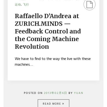
ON
运动
,
飞行
RAFFAELLO
D’ANDREA
Raffaello D’Andrea at
AT
ZURICH.MINDS
ZURICH.MINDS —
—
FEEDBACK
Feedback Control and
CONTROL
the Coming Machine
AND
THE
Revolution
COMING
MACHINE
REVOLUTION
We have to find to the way the live with these
machines…
POSTED ON
2013年02月6日
BY
YUAN
READ MORE