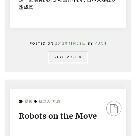
这个以前真的只是动画片中的，日本人现在梦
高
想成真
达
机
器
人
POSTED ON
2012年11月28日
BY
YUAN
READ MORE
ON
视频
机器人
,
电影
ROBOTS
ON
Robots on the Move
THE
MOVE