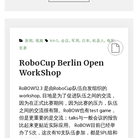
新闻
,
视频
NAO
,
会议
,
军用
,
日本
,
机器人
,
电影
,
ON
竞赛
ROBOCUP
BERLIN
RoboCup Berlin Open
OPEN
WORKSHOP
WorkShop
RoBOW12.3 是由RoboCup队伍自发组织的
workshop, 目地是为了促进队伍之间的交流，
因为在正式比赛期间，因为比赛的压力，队伍
之间的交流很有限。RoBOW也有test game，
但是更重要的是交流；talks与一般会议的报告
比起来更贴近实际应用。 RoBOW目前已经举
办了5次，这次有10支队伍参加，都是SPL组和