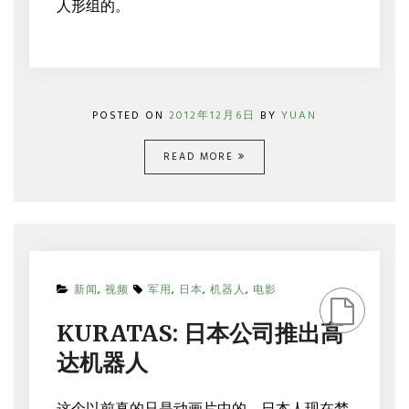
人形组的。
POSTED ON
2012年12月6日
BY
YUAN
READ MORE
ON
新闻
,
视频
军用
,
日本
,
机器人
,
电影
KURATAS:
日
KURATAS: 日本公司推出高
本
公
达机器人
司
推
出