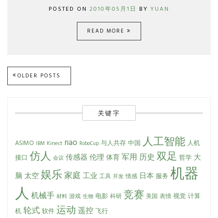
POSTED ON
2010年05月1日
BY
YUAN
READ MORE
Posts
OLDER POSTS
navigation
关键字
人工智能
nao
人机
ASIMO
与人共存
中国
Kinect
IBM
RoboCup
仿人
双足
军用
传感器
伦理
历史
体育
大
接口
哲学
会议
机器
娱乐
家庭
日本
脑
太空
工业
服务
工具
情感
开发
人
竞赛
机械手
电影
视觉
计算
游戏
科研
美国
表情
材料
生物
运动
轮式
遥控
软件
机
飞行