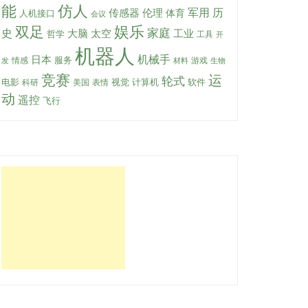
能
仿人
军用
传感器
伦理
历
体育
人机接口
会议
娱乐
双足
家庭
史
大脑
太空
工业
哲学
工具
开
机器人
机械手
日本
服务
情感
游戏
发
材料
生物
竞赛
运
轮式
软件
电影
视觉
计算机
科研
美国
表情
动
遥控
飞行