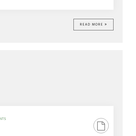
READ MORE
ON
NTS
你
是
哪