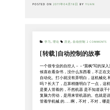
POSTED ON
2011年04月18日
BY
YUAN
O
学习
,
理论
历史
,
自动控制
2 COMMENTS
[
载
[转载]自动控制的故事
自
动
控
一个很专业的自控人－－“晨枫”写的深入
制
候喜欢看杂书，没什么东西看，不正在文
的
故
自动化。打小就没有弄明白，这机械化 
事
吗？长大了，总算稍微明白了一点，这
是要人管着的，不然机器 是不知道该干
复脑力劳动，是用来管机器的。也就是
管着学机械 的……啊，不对，不对，哪