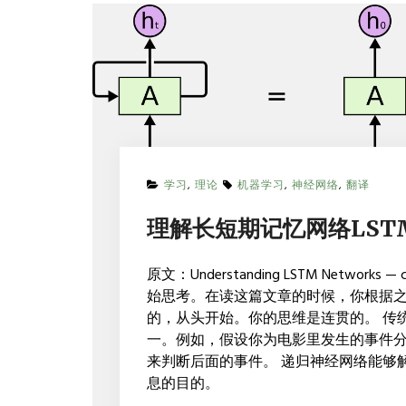
ON
学习
,
理论
机器学习
,
神经网络
,
翻译
理
解
理解长短期记忆网络LST
长
短
期
原文：Understanding LSTM Networ
记
始思考。在读这篇文章的时候，你根据
忆
网
的，从头开始。你的思维是连贯的。 传
络
一。例如，假设你为电影里发生的事件
LSTM
来判断后面的事件。 递归神经网络能够
息的目的。