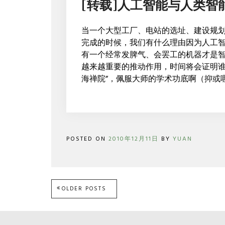
[转载]人工智能与人类智
人
工
智
当一个大型工厂、电站的选址、建设规
能
完成的时候，我们有什么理由因为人工
与
人
有一个经常发脾气、会罢工的机器才是
类
越来越重要的推动作用，时间将会证明谁
智
海禅院”，佩服大师的学术功底啊（抑或
能
的
哲
学
思
考
POSTED ON
2010年12月11日
BY
YUAN
Posts
OLDER POSTS
navigation