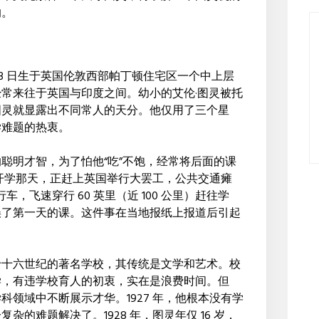
的。
年 6 月 23 日生于英国伦敦西部帕丁顿住宅区一个中上层
常来往于英国与印度之间。幼小的艾伦·图灵被托
图灵就显露出不同常人的天分。他仅用了三个星
学难题的热衷。
聪明才智，为了怕他“吃”不饱，经常将后面的课
。开学那天，正赶上英国举行大罢工，公共交通瘫
车，飞速穿行 60 英里（近 100 公里）赶往学
误了第一天的课。这件事在当地报纸上报道后引起
于十六世纪的著名学校，其传统是文学和艺术。校
学，有违学校育人的初衷，实在是浪费时间。但
领域中不断展示才华。1927 年，他根本没有学
的难题解决了。1928 年，图灵年仅 16 岁，