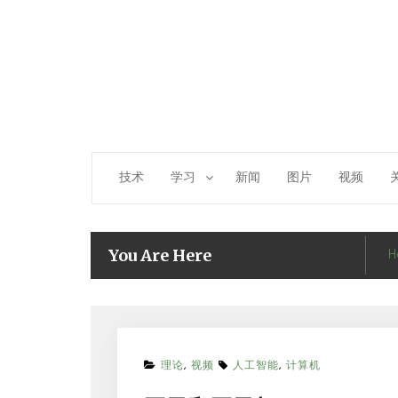
Skip
to
content
技术
学习
新闻
图片
视频
H
You Are Here
理论
,
视频
人工智能
,
计算机