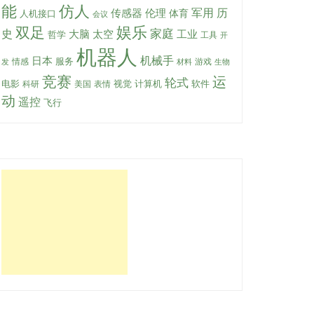
能
仿人
军用
传感器
伦理
历
体育
人机接口
会议
娱乐
双足
家庭
史
大脑
太空
工业
哲学
工具
开
机器人
机械手
日本
服务
情感
游戏
发
材料
生物
竞赛
运
轮式
软件
电影
视觉
计算机
科研
美国
表情
动
遥控
飞行